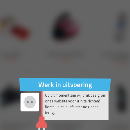
Werk in uitvoering
Op dit moment zijn wij druk bezig om
onze website voor u in te richten!
Komt u alstublieft later nog eens
terug.